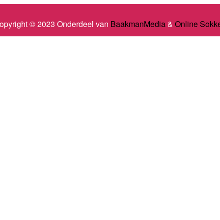
opyright © 2023 Onderdeel van
BaakmanMedia
&
Online Sokk