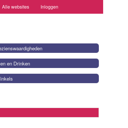
Alle websites
Inloggen
ezienswaardigheden
ten en Drinken
inkels