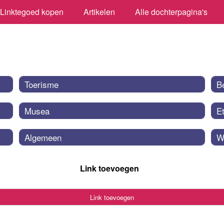
Linktegoed kopen
Artikelen
Alle dochterpagina's
Toerisme
B
Musea
E
Algemeen
W
Link toevoegen
Link toevoegen