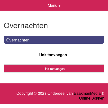
Menu +
Overnachten
Overnachten
Link toevoegen
Link toevoegen
Copyright © 2023 Onderdeel van
BaakmanMedia
&
Online Sokken